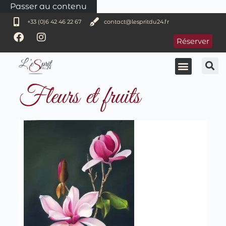
Passer au contenu
+33 (0)6 42 46 22 67
contact@lespritdu24.fr
Réserver
Fleurs et fruits